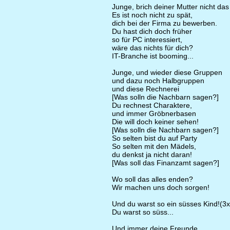
Junge, brich deiner Mutter nicht das
Es ist noch nicht zu spät,
dich bei der Firma zu bewerben.
Du hast dich doch früher
so für PC interessiert,
wäre das nichts für dich?
IT-Branche ist booming...
Junge, und wieder diese Gruppen
und dazu noch Halbgruppen
und diese Rechnerei
[Was solln die Nachbarn sagen?]
Du rechnest Charaktere,
und immer Gröbnerbasen
Die will doch keiner sehen!
[Was solln die Nachbarn sagen?]
So selten bist du auf Party
So selten mit den Mädels,
du denkst ja nicht daran!
[Was soll das Finanzamt sagen?]
Wo soll das alles enden?
Wir machen uns doch sorgen!
Und du warst so ein süsses Kind!(3x
Du warst so süss...
Und immer deine Freunde,