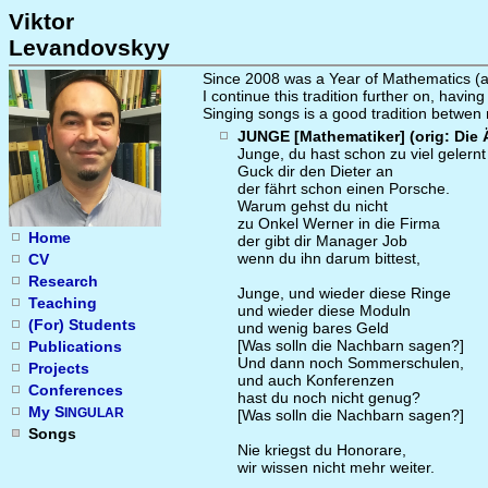
Viktor
Levandovskyy
Since 2008 was a Year of Mathematics (at
I continue this tradition further on, havi
Singing songs is a good tradition betwen
JUNGE [Mathematiker] (orig: Die 
Junge, du hast schon zu viel gelernt
Guck dir den Dieter an
der fährt schon einen Porsche.
Warum gehst du nicht
zu Onkel Werner in die Firma
Home
der gibt dir Manager Job
wenn du ihn darum bittest,
CV
Research
Junge, und wieder diese Ringe
Teaching
und wieder diese Moduln
(For) Students
und wenig bares Geld
[Was solln die Nachbarn sagen?]
Publications
Und dann noch Sommerschulen,
Projects
und auch Konferenzen
Conferences
hast du noch nicht genug?
My S
INGULAR
[Was solln die Nachbarn sagen?]
Songs
Nie kriegst du Honorare,
wir wissen nicht mehr weiter.