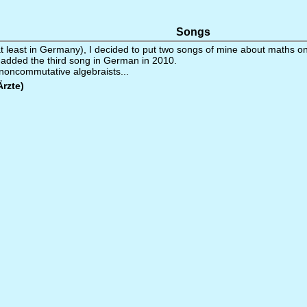
Songs
 least in Germany), I decided to put two songs of mine about maths on
ng added the third song in German in 2010.
 noncommutative algebraists...
Ärzte)