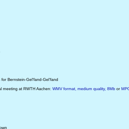
e
or Bernstein-Gel'fand-Gel'fand
local meeting at RWTH Aachen:
WMV format, medium quality, 8Mb
or
MPG 
down