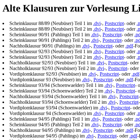
Alte Klausuren zur Vorlesung L
Scheinklausur 88/89 (Neubüser) Teil 1 im
.dvi
-,
Postscript
- oder
.
Scheinklausur 88/89 (Neubüser) Teil 2 im
.dvi
-,
Postscript
- oder
.
Scheinklausur 90/91 (Pahlings) Teil 1 im
.dvi
-,
Postscript
- oder
.p
Scheinklausur 90/91 (Pahlings) Teil 2 im
.dvi
-,
Postscript
- oder
.p
Nachholklausur 90/91 (Pahlings) im
.dvi
-,
Postscript
- oder
.pdf
-Fo
Scheinklausur 92/93 (Neubüser) Teil 1 im
.dvi
-,
Postscript
- oder
.
Scheinklausur 92/93 (Neubüser) Teil 2 im
.dvi
-,
Postscript
- oder
.
Nachholklausur 92/93 (Neubüser) Teil 1 im
.dvi
-,
Postscript
- oder
Nachholklausur 92/93 (Neubüser) Teil 2 im
.dvi
-,
Postscript
- oder
Vordiplomklausur 92/93 (Neubüser) im
.dvi
-,
Postscript
- oder
.pdf
Vordiplomklausur 93 (Neubüser) im
.dvi
-,
Postscript
- oder
.pdf
-Fo
Scheinklausur 93/94 (Schoenwaelder) Teil 1 im
.dvi
-,
Postscript
- 
Scheinklausur 93/94 (Schoenwaelder) Teil 2 im
.dvi
-,
Postscript
- 
Nachholklausur 93/94 (Schoenwaelder) Teil 1 im
.dvi
-,
Postscript
Nachholklausur 93/94 (Schoenwaelder) Teil 2 im
.dvi
-,
Postscript
Vordiplomklausur 93/94 (Schoenwaelder) im
.dvi
-,
Postscript
- od
Vordiplomklausur 94 (Schoenwaelder) im
.dvi
-,
Postscript
- oder
.
Scheinklausur 94/95 (Pahlings) Teil 1 im
.dvi
-,
Postscript
- oder
.p
Scheinklausur 94/95 (Pahlings) Teil 2 im
.dvi
-,
Postscript
- oder
.p
Nachholklausur 94/95 (Pahlings) im
.dvi
-,
Postscript
- oder
.pdf
-Fo
Vordiplomklausur 94/95 (Pahlings) im
.dvi
-,
Postscript
- oder
.pdf
-