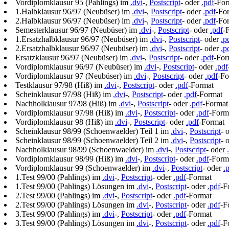
Vordiplomklausur 95 (Pahlings) im
.dvi
-,
Postscript
- oder
.pdf
-For
1.Halbklausur 96/97 (Neubüser) im
.dvi
-,
Postscript
- oder
.pdf
-Fo
2.Halbklausur 96/97 (Neubüser) im
.dvi
-,
Postscript
- oder
.pdf
-Fo
Semesterklausur 96/97 (Neubüser) im
.dvi
-,
Postscript
- oder
.pdf
-
1.Ersatzhalbklausur 96/97 (Neubüser) im
.dvi
-,
Postscript
- oder
.p
2.Ersatzhalbklausur 96/97 (Neubüser) im
.dvi
-,
Postscript
- oder
.p
Ersatzklausur 96/97 (Neubüser) im
.dvi
-,
Postscript
- oder
.pdf
-For
Vordiplomklausur 96/97 (Neubüser) im
.dvi
-,
Postscript
- oder
.pdf
Vordiplomklausur 97 (Neubüser) im
.dvi
-,
Postscript
- oder
.pdf
-Fo
Testklausur 97/98 (Hiß) im
.dvi
-,
Postscript
- oder
.pdf
-Format
Scheinklausur 97/98 (Hiß) im
.dvi
-,
Postscript
- oder
.pdf
-Format
Nachholklausur 97/98 (Hiß) im
.dvi
-,
Postscript
- oder
.pdf
-Format
Vordiplomklausur 97/98 (Hiß) im
.dvi
-,
Postscript
- oder
.pdf
-Form
Vordiplomklausur 98 (Hiß) im
.dvi
-,
Postscript
- oder
.pdf
-Format
Scheinklausur 98/99 (Schoenwaelder) Teil 1 im
.dvi
-,
Postscript
- 
Scheinklausur 98/99 (Schoenwaelder) Teil 2 im
.dvi
-,
Postscript
- 
Nachholklausur 98/99 (Schoenwaelder) im
.dvi
-,
Postscript
- oder
Vordiplomklausur 98/99 (Hiß) im
.dvi
-,
Postscript
- oder
.pdf
-Form
Vordiplomklausur 99 (Schoenwaelder) im
.dvi
-,
Postscript
- oder
.
1.Test 99/00 (Pahlings) im
.dvi
-,
Postscript
- oder
.pdf
-Format
1.Test 99/00 (Pahlings) Lösungen im
.dvi
-,
Postscript
- oder
.pdf
-F
2.Test 99/00 (Pahlings) im
.dvi
-,
Postscript
- oder
.pdf
-Format
2.Test 99/00 (Pahlings) Lösungen im
.dvi
-,
Postscript
- oder
.pdf
-F
3.Test 99/00 (Pahlings) im
.dvi
-,
Postscript
- oder
.pdf
-Format
3.Test 99/00 (Pahlings) Lösungen im
.dvi
-,
Postscript
- oder
.pdf
-F