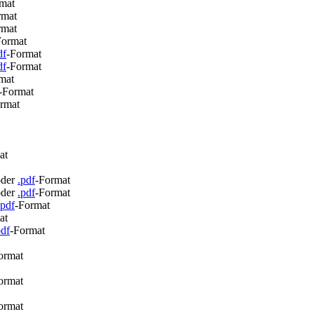
mat
rmat
rmat
Format
df
-Format
df
-Format
mat
-Format
rmat
at
oder
.pdf
-Format
oder
.pdf
-Format
.pdf
-Format
at
pdf
-Format
ormat
ormat
ormat