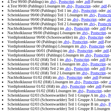
4.Test 99/00 (Pahlings) im
.dvi
-,
Postscript
- oder
.pdf
-Format
4.Test 99/00 (Pahlings) Lösungen im
.dvi
-,
Postscript
- oder
.pdf
-F
Scheinklausur 99/00 (Pahlings) Teil 1 im
.dvi
-,
Postscript
- oder
.p
Scheinklausur 99/00 (Pahlings) Teil 1 Lösungen im
.dvi
-,
Postscri
Scheinklausur 99/00 (Pahlings) Teil 2 im
.dvi
-,
Postscript
- oder
.p
Scheinklausur 99/00 (Pahlings) Teil 2 Lösungen im
.dvi
-,
Postscri
Nachholklausur 99/00 (Pahlings) im
.dvi
-,
Postscript
- oder
.pdf
-Fo
Nachholklausur 99/00 (Pahlings) Lösungen im
.dvi
-,
Postscript
- o
Vordiplomklausur 99/00 (Schoenwaelder) im
.dvi
-,
Postscript
- od
Vordiplomklausur 00 (Pahlings) im
.dvi
-,
Postscript
- oder
.pdf
-For
Vordiplomklausur 00 (Pahlings) Lösungen im
.dvi
-,
Postscript
- od
Vordiplomklausur 00/01 (Pahlings) im
.dvi
-,
Postscript
- oder
.pdf
-
Vordiplomklausur 00/01 (Pahlings) Lösungen im
.dvi
-,
Postscript
-
Scheinklausur 01/02 (Hiß) Teil 1 im
.dvi
-,
Postscript
- oder
.pdf
-Fo
Scheinklausur 01/02 (Hiß) Teil 1 Lösungen im
.dvi
-,
Postscript
- o
Scheinklausur 01/02 (Hiß) Teil 2 im
.dvi
-,
Postscript
- oder
.pdf
-Fo
Scheinklausur 01/02 (Hiß) Teil 2 Lösungen im
.dvi
-,
Postscript
- o
Nachholklausur 01/02 (Hiß) im
.dvi
-,
Postscript
- oder
.pdf
-Format
Nachholklausur 01/02 (Hiß) Lösungen im
.dvi
-,
Postscript
- oder
.
Vordiplomklausur 01/02 (Hiß) im
.dvi
-,
Postscript
- oder
.pdf
-Form
Vordiplomklausur 01/02 (Hiß) Lösungen im
.dvi
-,
Postscript
- ode
Scheinklausur 02/03 (Schoenwaelder) Teil 1 Gruppe A im
.dvi
-,
P
Scheinklausur 02/03 (Schoenwaelder) Teil 1 Gruppe A Lösungen
Scheinklausur 02/03 (Schoenwaelder) Teil 1 Gruppe B im
.dvi
-,
P
Scheinklausur 02/03 (Schoenwaelder) Teil 1 Gruppe B Lösungen