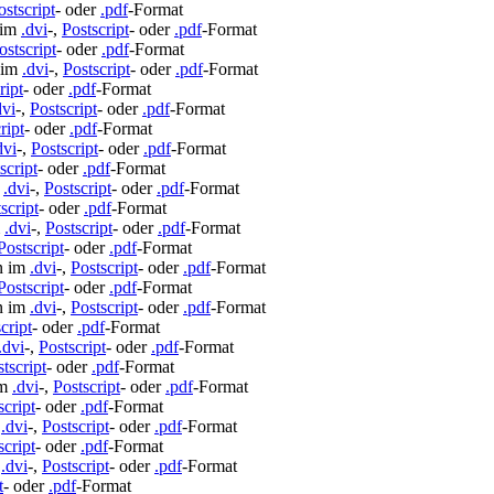
ostscript
- oder
.pdf
-Format
 im
.dvi
-,
Postscript
- oder
.pdf
-Format
ostscript
- oder
.pdf
-Format
 im
.dvi
-,
Postscript
- oder
.pdf
-Format
ript
- oder
.pdf
-Format
dvi
-,
Postscript
- oder
.pdf
-Format
ript
- oder
.pdf
-Format
dvi
-,
Postscript
- oder
.pdf
-Format
script
- oder
.pdf
-Format
m
.dvi
-,
Postscript
- oder
.pdf
-Format
script
- oder
.pdf
-Format
m
.dvi
-,
Postscript
- oder
.pdf
-Format
Postscript
- oder
.pdf
-Format
n im
.dvi
-,
Postscript
- oder
.pdf
-Format
Postscript
- oder
.pdf
-Format
n im
.dvi
-,
Postscript
- oder
.pdf
-Format
cript
- oder
.pdf
-Format
.dvi
-,
Postscript
- oder
.pdf
-Format
tscript
- oder
.pdf
-Format
im
.dvi
-,
Postscript
- oder
.pdf
-Format
script
- oder
.pdf
-Format
m
.dvi
-,
Postscript
- oder
.pdf
-Format
script
- oder
.pdf
-Format
m
.dvi
-,
Postscript
- oder
.pdf
-Format
t
- oder
.pdf
-Format