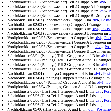
Scheinklausur 02/03 (Schoenwaelder) Teil 2 Gruppe A im
.dvi
-,
P
Scheinklausur 02/03 (Schoenwaelder) Teil 2 Gruppe A Lösungen
Scheinklausur 02/03 (Schoenwaelder) Teil 2 Gruppe B im
.dvi
-,
P
Scheinklausur 02/03 (Schoenwaelder) Teil 2 Gruppe B Lösungen
Nachholklausur 02/03 (Schoenwaelder) Gruppe A im
.dvi
-,
Postsc
Nachholklausur 02/03 (Schoenwaelder) Gruppe A Lösungen im
.
Nachholklausur 02/03 (Schoenwaelder) Gruppe B im
.dvi
-,
Postsc
Nachholklausur 02/03 (Schoenwaelder) Gruppe B Lösungen im
.
Vordiplomklausur 02/03 (Schoenwaelder) Gruppe A im
.dvi
-,
Post
Vordiplomklausur 02/03 (Schoenwaelder) Gruppe A Lösungen i
Vordiplomklausur 02/03 (Schoenwaelder) Gruppe B im
.dvi
-,
Post
Vordiplomklausur 02/03 (Schoenwaelder) Gruppe B Lösungen i
Scheinklausur 03/04 (Pahlings) Teil 1 Gruppen A und B im
.dvi
-,
Scheinklausur 03/04 (Pahlings) Teil 1 Gruppen A und B Lösunge
Scheinklausur 03/04 (Pahlings) Teil 2 Gruppen A und B im
.dvi
-,
Scheinklausur 03/04 (Pahlings) Teil 2 Gruppen A und B Lösunge
Nachholklausur 03/04 (Pahlings) Gruppen A und B im
.dvi
-,
Posts
Nachholklausur 03/04 (Pahlings) Gruppen A und B Lösungen im
Vordiplomklausur 03/04 (Pahlings) Gruppen A und B im
.dvi
-,
Pos
Vordiplomklausur 03/04 (Pahlings) Gruppen A und B Lösungen 
Scheinklausur 05/06 (Hiss) Teil 1 Gruppen A und B im
.dvi
-,
Post
Scheinklausur 05/06 (Hiss) Teil 1 Gruppen A und B Lösungen i
Scheinklausur 05/06 (Hiss) Teil 2 Gruppen A und B im
.dvi
-,
Post
Scheinklausur 05/06 (Hiss) Teil 2 Gruppen A und B Lösungen i
Nachholklausur 05/06 (Hiss) Gruppen A und B im
.dvi
-,
Postscrip