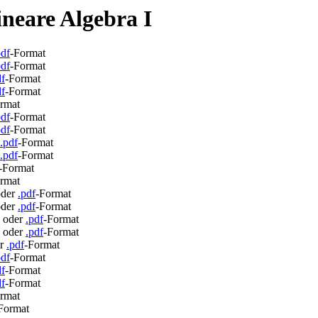
ineare Algebra I
pdf
-Format
pdf
-Format
df
-Format
df
-Format
rmat
pdf
-Format
pdf
-Format
.pdf
-Format
.pdf
-Format
-Format
rmat
oder
.pdf
-Format
oder
.pdf
-Format
- oder
.pdf
-Format
- oder
.pdf
-Format
er
.pdf
-Format
pdf
-Format
df
-Format
df
-Format
rmat
Format